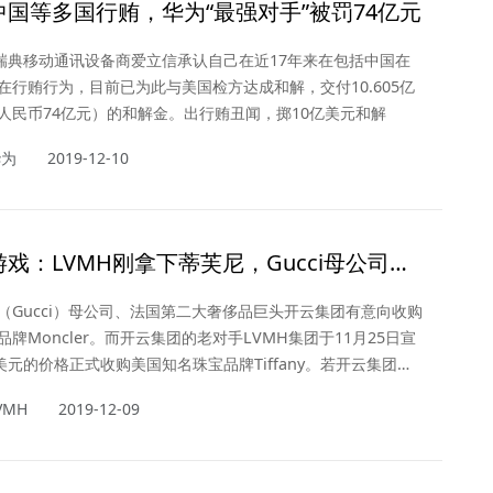
中国等多国行贿，华为“最强对手”被罚74亿元
，瑞典移动通讯设备商爱立信承认自己在近17年来在包括中国在
在行贿行为，目前已为此与美国检方达成和解，交付10.605亿
人民币74亿元）的和解金。出行贿丑闻，掷10亿美元和解
华为
2019-12-10
戏：LVMH刚拿下蒂芙尼，Gucci母公司开
买？
（Gucci）母公司、法国第二大奢侈品巨头开云集团有意向收购
牌Moncler。而开云集团的老对手LVMH集团于11月25日宣
美元的价格正式收购美国知名珠宝品牌Tiffany。若开云集团收
ler成真，这将是奢侈品行业又一笔重磅收购。
VMH
2019-12-09