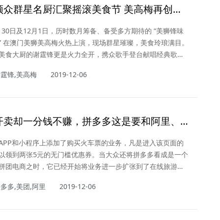
领众群星名厨汇聚摇滚美食节 美高梅再创文
新风尚
1月30日及12月1日，历时数月筹备、备受多方期待的 “美狮锋味
” 在澳门美狮美高梅火热上演，现场群星璀璨，美食玲琅满目。
美食大厨的谢霆锋更是火力全开，携众歌手登台献唱经典歌曲
身Chef Nic，带领锋厨团队与美狮美高梅众星级主厨带来饕餮
谢霆锋,美高梅
2019-12-06
开卖却一分钱不赚，拼多多这是要和阿里、
着干？
APP和小程序上添加了购买火车票的业务，凡是进入该页面的
以领到两张5元的无门槛优惠券。当大众还将拼多多看成是一个
拼团电商之时，它已经开始将业务进一步扩张到了在线旅游。
意味着它将面对更多的竞争对手和更多的未知……
多多,美团,阿里
2019-12-06