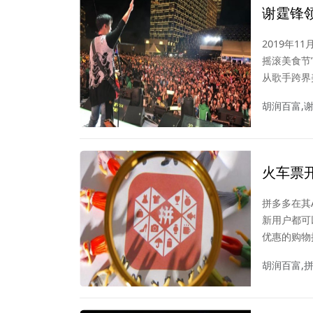
谢霆锋
化旅游
2019年1
摇滚美食节
从歌手跨界
的同时，化
胡润百富,
盛宴。
火车票
美团对
拼多多在其
新用户都可
优惠的购物
但这一步，
胡润百富,拼