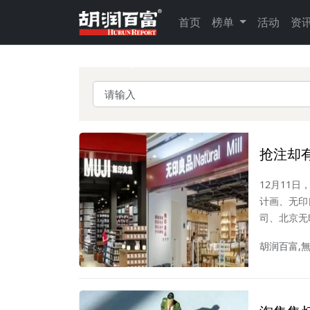
首页
榜单
活动
资
Previous
抢注却
12月11
计画、无印
司、北京无
理开支12.
胡润百富,