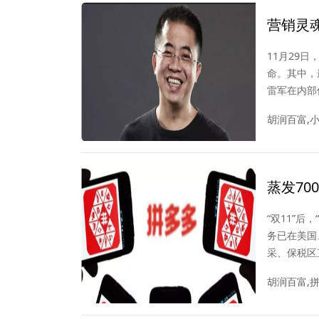
营销灵
该何去
11月29
命。其中，
雷军在内部
胡润百富,
蒸发70
五”购物
“双11”后
务已在美国
采、保税区
场。又一个
胡润百富,