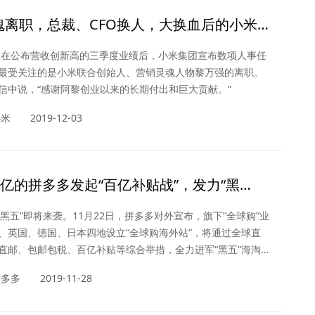
魂离职，总裁、CFO换人，大换血后的小米
何从？
日，在公布营收创新高的三季度业绩后，小米集团宣布数项人事任
最受关注的是小米联合创始人、营销灵魂人物黎万强的离职。
信中说，“感谢阿黎创业以来的长期付出和巨大贡献。”
小米
2019-12-03
0亿的拼多多发起“百亿补贴战”，发力“黑
节
，“黑五”即将来袭。11月22日，拼多多对外宣布，旗下“全球购”业
、英国、德国、日本四地设立“全球购海外站”，将通过全球直
直邮、包邮包税、百亿补贴等综合举措，全力进军“黑五”海淘市
购物狂欢节，剁手党们，你们准备好了吗？
拼多多
2019-11-28