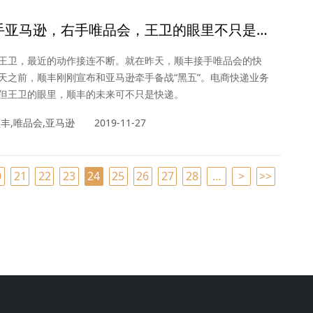
手亚马逊，右手唯品会，王卫的眼里不只是
王卫，最近的动作接连不断。就在昨天，顺丰接手唯品会的快
天之前，顺丰刚刚宣布和亚马逊牵手备战“黑五”。电商快递业务
但王卫的眼里，顺丰的未来可不只是快递。
丰,唯品会,亚马逊
2019-11-27
0
21
22
23
24
25
26
27
28
…
>
>>