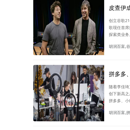
皮查伊成
时代终
创立谷歌2
歌现任首席
探索类业务
胡润百富,
拼多多
单？
随着李佳琦
创下新高之
拼多多、小
胡润百富,