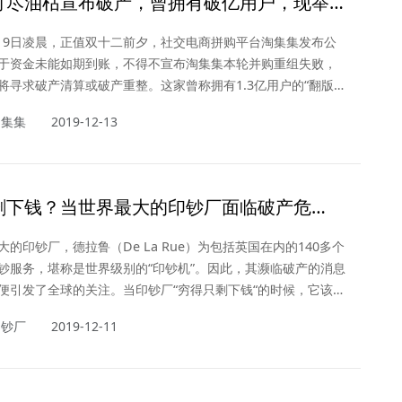
灯尽油枯宣布破产，曾拥有破亿用户，现举
12月9日凌晨，正值双十二前夕，社交电商拼购平台淘集集发布公
于资金未能如期到账，不得不宣布淘集集本轮并购重组失败，
将寻求破产清算或破产重整。这家曾称拥有1.3亿用户的“翻版
挣扎数月之后，终无力回天，到了灯尽油枯的时候。
淘集集
2019-12-13
剩下钱？当世界最大的印钞厂面临破产危
的印钞厂，德拉鲁（De La Rue）为包括英国在内的140多个
钞服务，堪称是世界级别的“印钞机”。因此，其濒临破产的消息
便引发了全球的关注。当印钞厂“穷得只剩下钱“的时候，它该如
印钞厂
2019-12-11