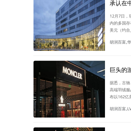
承认在
12月7日
内的多国存
美元（约合
胡润百富,
巨头的游
云也要
据悉，古驰
高端羽绒服品
布以162亿
购Monc
胡润百富,L