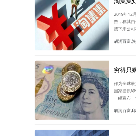
淘集集
债16亿
2019年
告，称其由
接下来公司
拼多多”在
胡润百富,
穷得只
机……
作为全球最大
国家提供印
一经宣布，
何是好？
胡润百富,