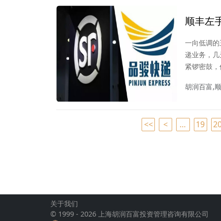
顺丰左
快递
一向低调的
递业务，几
紧锣密鼓，
胡润百富,顺
<<
<
…
19
2
关于我们
© 1999 - 2026 上海胡润百富投资管理咨询有限公司