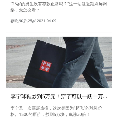
槛？
“25岁的男生没有存款正常吗？”这一话题近期刷屏网
络，您怎么看？
存款,90后,25岁
2021-04-09
李宁球鞋炒到5万元！穿了可以一跃十万
八千里？
李宁又一次霸屏热搜，这次是因为“起飞”的球鞋价
格。1500的原价，炒到5万块，疯涨30倍！