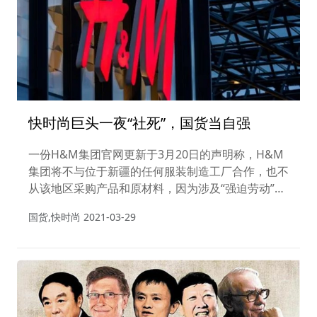
快时尚巨头一夜“社死”，国货当自强
一份H&M集团官网更新于3月20日的声明称，H&M
集团将不与位于新疆的任何服装制造工厂合作，也不
从该地区采购产品和原材料，因为涉及“强迫劳动”等
问题。而这些“所谓的问题”，已数次被外交部澄清
国货,快时尚
2021-03-29
——“这是蓄意编造和散布的弥天大谎”。共青团中央
确认事实后，就给了 H&M 当头棒喝，“新疆棉花不
吃这一套！”要求H&M 摘下有色眼镜，停止散播虚
假信息。人民日报、央视新闻、新华网等官方媒体接
连对此痛批。