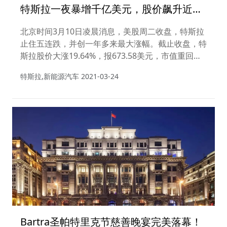
特斯拉一夜暴增千亿美元，股价飙升近
20%！
北京时间3月10日凌晨消息，美股周二收盘，特斯拉
止住五连跌，并创一年多来最大涨幅。截止收盘，特
斯拉股价大涨19.64%，报673.58美元，市值重回
6000亿美元上方，达6465亿美元。此前五天，特斯
特斯拉,新能源汽车
2021-03-24
拉市值最高蒸发近1500亿美元。
Bartra圣帕特里克节慈善晚宴完美落幕！