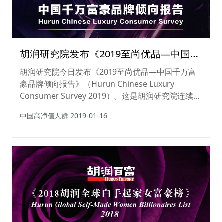
胡润研究院发布《2019至尚优品—中国千
万富豪品牌倾向报告》
胡润研究院今日发布《2019至尚优品—中国千万富
豪品牌倾向报告》（Hurun Chinese Luxury
Consumer Survey 2019）。这是胡润研究院连续第
十五年发布此报告，旨在揭示中国高净值人群的生活
中国高净值人群
2019-01-16
方式、消费习惯以及品牌认知的转变与偏好，力图对
中国高净值人群的生活形态变化做出描述。胡润百
富“至尚优品”被广泛认为是面向高净值人群品牌的
ISO。