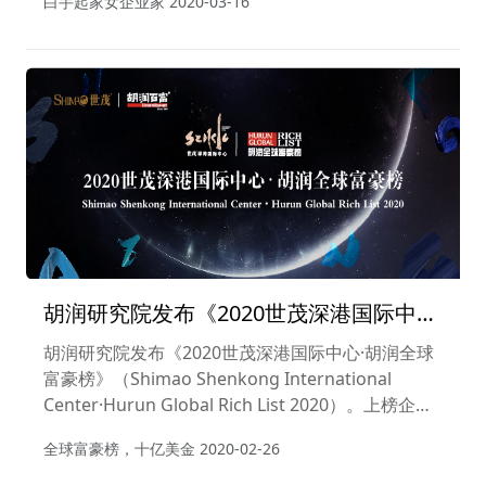
白手起家女企业家
2020-03-16
胡润研究院发布《2020世茂深港国际中心
•胡润全球富豪榜》
胡润研究院发布《2020世茂深港国际中心·胡润全球
富豪榜》（Shimao Shenkong International
Center·Hurun Global Rich List 2020）。上榜企业
家财富计算截止日期为2020年1月31日。这是胡润研
全球富豪榜，十亿美金
2020-02-26
究院连续第九年发布“全球富豪榜”。