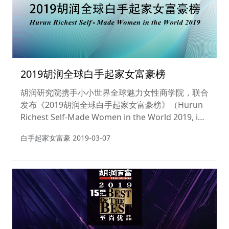
2019胡润全球白手起家女富豪榜
胡润研究院携手小小世界全球魅力女性商学院，联合
发布《2019胡润全球白手起家女富豪榜》（Hurun
Richest Self-Made Women in the World 2019, in
association with Mini World）。榜单统计了全球
白手起家女富豪
2019-03-07
白手起家的十亿美金女富豪。