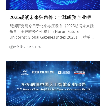
2025胡润未来独角兽：全球瞪羚企业榜
胡润研究院今日于北京亦庄发布《2025胡润未来独
角兽：全球瞪羚企业榜》（Hurun Future
Unicorns: Global Gazelles Index 2025），榜单列
出了全球成立于2000年之后，三年内（即到2028年
瞪羚企业
2026-01-20
底）最有可能达到独角兽级十亿美金估值的高成长性
企业。