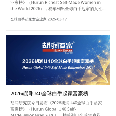
业家榜》（Hurun Richest Self-Made Women in
the World 2026），榜单列出全球白手起家的女性
十亿美金企业家。这是胡润研究院第14次发布该榜
全球白手起家女企业家
2026-03-17
单。财富计算的截止日期为2026年1月15日，数据主
要来源于胡润研究院近期发布的《2026胡润全球富
豪榜》，尽可能单独计算了可与家人财富区分计算的
部分。榜单中的排名变化与财富变化，对比的是三年
前即2023年发布的上一份榜单。
2026胡润U40全球白手起家富豪榜
胡润研究院今日发布《2026胡润U40全球白手起家
富豪榜》（Hurun Global U40 Self-
Made Billionaires 2026），榜单列出全球40岁及以