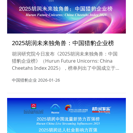
2025胡润未来独角兽：中国猎豹企业榜
胡润研究院今日发布《2025胡润未来独角兽：中国
猎豹企业榜》（Hurun Future Unicorns: China
Cheetahs Index 2025），榜单列出了中国成立于
2000年之后，五年内（即到2030年底）最有可能达
中国猎豹企业
2026-01-26
到独角兽级十亿美金估值的高成长性企业。本次榜单
估值计算的截止日期为2025年10月31日。