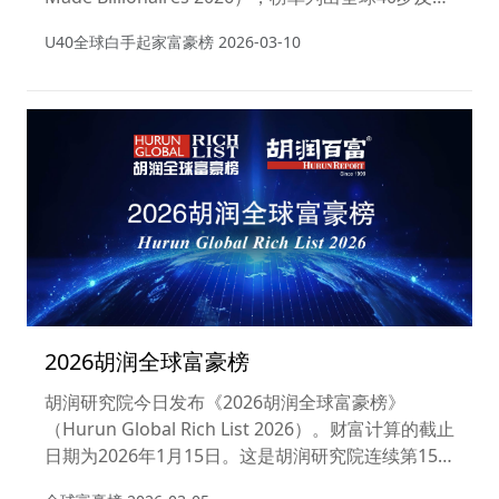
下白手起家十亿美金企业家，财富计算截止日期为
U40全球白手起家富豪榜
2026-03-10
2026年1月15日，是2026年3月5日发布的《2026胡
润全球富豪榜》子榜单，也是胡润研究院自2016年
起第九次发布该榜单。
2026胡润全球富豪榜
胡润研究院今日发布《2026胡润全球富豪榜》
（Hurun Global Rich List 2026）。财富计算的截止
日期为2026年1月15日。这是胡润研究院连续第15
年发布“全球富豪榜”。