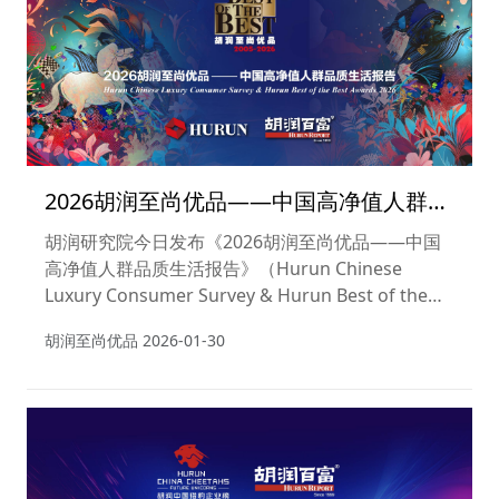
2026胡润至尚优品——中国高净值人群品
质生活报告
胡润研究院今日发布《2026胡润至尚优品——中国
高净值人群品质生活报告》（Hurun Chinese
Luxury Consumer Survey & Hurun Best of the
Best Awards 2026）（以下简称胡润至尚优品报
胡润至尚优品
2026-01-30
告）。这是胡润研究院连续第22年发布此报告，旨
在揭示中国高净值人群的生活方式、消费习惯以及品
牌认知的转变与偏好，力图对中国高净值人群的生活
形态变化做出描述。“胡润至尚优品”被广泛认为是面
向高净值人群品牌的ISO。