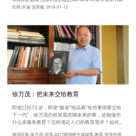
有着强韧的柔软。”
比特,辛迪·克劳馥
2018-01-12
徐万茂：把未来交给教育
即使已经73 岁，即使“服老”地说着“有些事情要交给
下一代”，徐万茂仍然更愿意聊未来的事，还能做些
什么来服务教育？怎样满足人们的教育需求？如何提
高中国教育的影响力？统统是这位教育领袖关心的话
胡润百富,徐万茂,华茂,2017胡润终生成就奖,教育,华茂外国