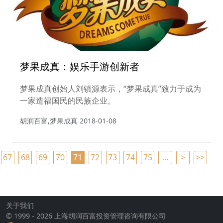
梦果成真：娱乐手游创新者
梦果成真创始人刘镇源表示，“梦果成真”致力于成为
一家造福国民的民族企业。
胡润百富,梦果成真
2018-01-08
67
68
69
70
71
72
73
74
75
…
>
>>
关于我们
© 1999 - 2026 上海胡润百富投资管理咨询有限公司