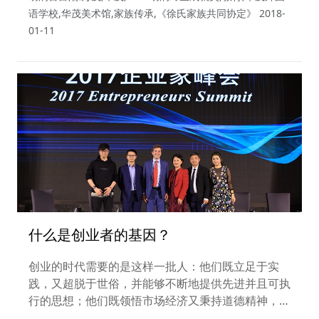
题。“我们会坚定华茂教育的大目标，然后‘八仙过
语学校,华茂美术馆,家族传承,《徐氏家族共同协定》
2018-
海，各显神通’地办好‘人民的学校’。”这位“2017胡润
01-11
终生成就奖”的获得者如是解读他与华茂的教育使
命。
什么是创业者的基因？
创业的时代需要的是这样一批人：他们既立足于实
践，又超脱于世俗，并能够不断地提供先进并且可执
行的思想；他们既领悟市场经济又秉持道德精神，执
着地在这个转折中的社会摸索着未来的发展方向。