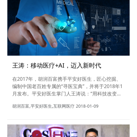
王涛：移动医疗+AI，迈入新时代
在2017年，胡润百富携手平安好医生，匠心挖掘、
编制中国老百姓专属的“寻医宝典”，并将于2018年1
月发布。平安好医生掌门人王涛说：“用科技改变生
活，做 中国亿万家庭健康的守门人，是我的初心。
胡润百富,平安好医生,互联网医疗
2018-01-09
我服务过的企业都追求用技术改变世界，这种文化对
我影响至今，这也是我应马明哲先生之邀，创办平安
好医生的重要原因。”