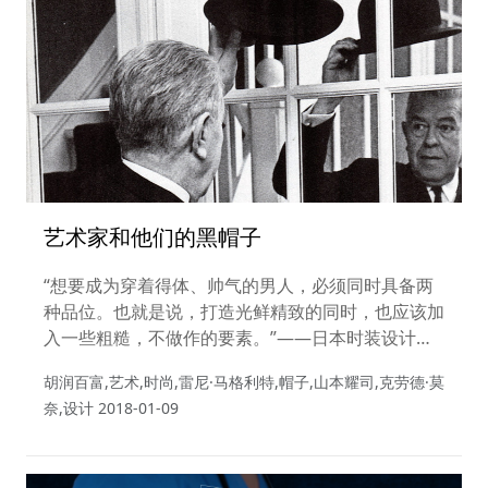
艺术家和他们的黑帽子
“想要成为穿着得体、帅气的男人，必须同时具备两
种品位。也就是说，打造光鲜精致的同时，也应该加
入一些粗糙，不做作的要素。”——日本时装设计师
Yohji Yamamoto（山本耀司）
胡润百富,艺术,时尚,雷尼·马格利特,帽子,山本耀司,克劳德·莫
奈,设计
2018-01-09