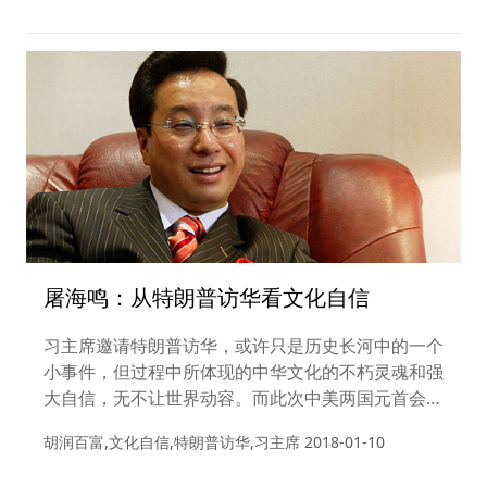
发展的重点。
屠海鸣：从特朗普访华看文化自信
习主席邀请特朗普访华，或许只是历史长河中的一个
小事件，但过程中所体现的中华文化的不朽灵魂和强
大自信，无不让世界动容。而此次中美两国元首会
晤，也是为了合作共赢地发展。正如习主席所
胡润百富,文化自信,特朗普访华,习主席
2018-01-10
说，“太平洋足够大，容得下中、美两国”。