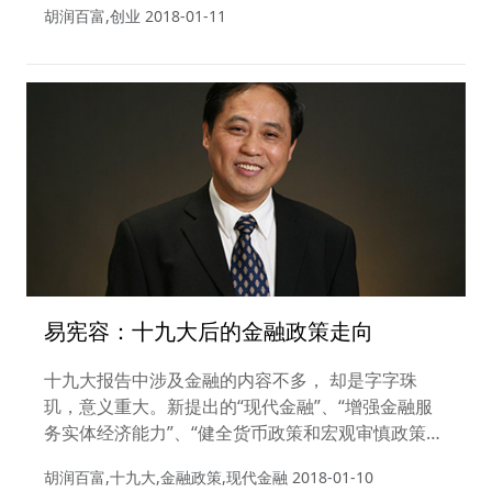
胡润百富,创业
2018-01-11
易宪容：十九大后的金融政策走向
十九大报告中涉及金融的内容不多， 却是字字珠
玑，意义重大。新提出的“现代金融”、“增强金融服
务实体经济能力”、“健全货币政策和宏观审慎政策双
支柱调控框架”等都或将决定未来几年中国金融市场
胡润百富,十九大,金融政策,现代金融
2018-01-10
走势。而“现代金融”，也必将是未来几年中国金融业