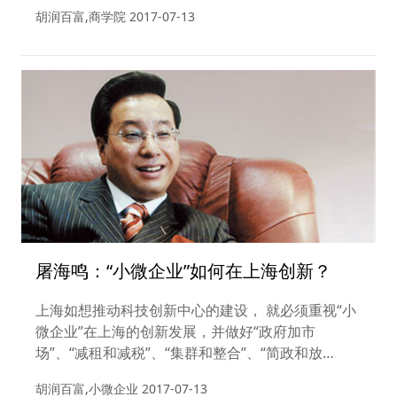
独环境，同时也为企业家们建立了良好的圈层，使彼
胡润百富,商学院
2017-07-13
此能够结识、合作，并相互学习。这也就是我们常说
的“圈子创造价值”。
屠海鸣：“小微企业”如何在上海创新？
上海如想推动科技创新中心的建设， 就必须重视“小
微企业”在上海的创新发展，并做好“政府加市
场”、“减租和减税”、“集群和整合”、“简政和放
宽”的“四部曲”。只有全面贯彻落实这四步“加减乘
胡润百富,小微企业
2017-07-13
除”，才能实现政协主席俞正声所期待的“让成百上千