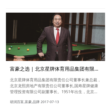
个阿里巴巴落户上海”的美好愿景。
富豪之选 | 北京星牌体育用品集团有限责
任公司董事长兼总裁甘连舫
北京星牌体育用品集团有限责任公司董事长兼总裁，
北京龙熙房地产有限责任公司董事长,国寿星牌健康
管理投资有限公司副董事长。1951年出生，北京
人。毕业于中国政法大学，研究生学历，高级经济
胡润百富,富豪,品牌
2017-07-13
师。曾任第十、第十一届全国政协委员；第十、十
一、十二、十三届北京市人大代表。现任第十二届全