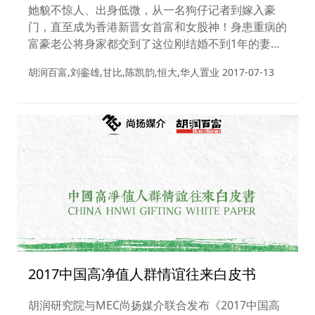
挂的人生还能走多远？
她貌不惊人、出身低微，从一名狗仔记者到嫁入豪
门，直至成为香港新晋女首富和女股神！身患重病的
富豪老公将身家都交到了这位刚结婚不到1年的妻子
手中，她究竟何德何能，可以接管这个巨大的金钱帝
胡润百富,刘銮雄,甘比,陈凯韵,恒大,华人置业
2017-07-13
国......
2017中国高净值人群情谊往来白皮书
胡润研究院与MEC尚扬媒介联合发布《2017中国高