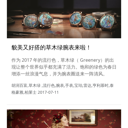
貌美又好搭的草木绿腕表来啦！
作为 2017 年的流行色，草木绿（ Greenery）的出
现让整个世界似乎都充满了活力。饱和的绿色为春日
增添一丝浪漫气息，并为腕表圈送来一阵清风。
胡润百富,草木绿 ,流行色,腕表,手表,宝珀,雷达,亨利慕时,泰
格豪雅,柏莱士
2017-07-11