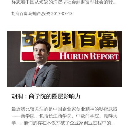
标志着中国从短缺的消费型社会到财富型社会的转
变。同时，房地产的投资品属性也是财富型社会的基
胡润百富,房地产,投资
2017-07-13
石，房产交易的“放”与“限”，将决定其财富属性的高
低。
胡润：商学院的圈层影响力
最近我比较关注的是中国企业家创业精神的秘密武器
——商学院，包括长江商学院、中欧商学院、湖畔大
学……他们的存在不仅打破了企业家创业过程中的孤