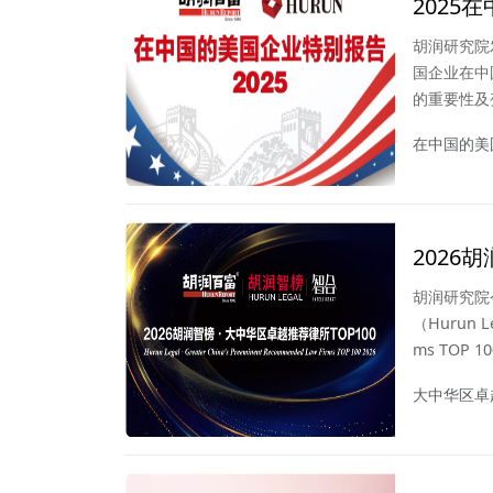
2025
胡润研究院
国企业在中
的重要性及
在中国的美
2026
胡润研究院
（Hurun Le
ms TOP
单得到中国
大中华区卓
究院的独家