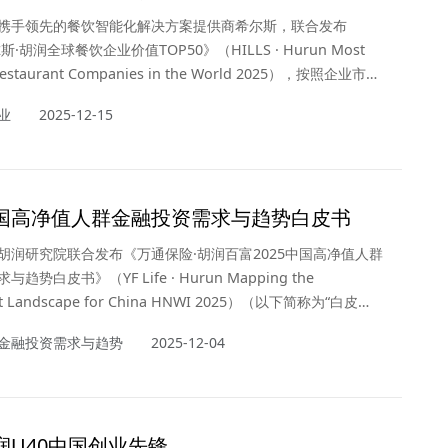
携手领先的餐饮智能化解决方案提供商希尔斯，联合发布
斯·胡润全球餐饮企业价值TOP50》（HILLS · Hurun Most
 Restaurant Companies in the World 2025），按照企业市值
排名。上市公司市值按照2025年10月15日的收盘价计算，非上
业
2025-12-15
参考同行业上市公司或根据最新一轮融资情况进行估算。这是
第四次发布餐饮行业榜单，同时也是首次发布全球范围的餐饮
单。
5中国高净值人群金融投资需求与趋势白皮书
胡润研究院联合发布《万通保险·胡润百富2025中国高净值人群
趋势白皮书》（YF Life · Hurun Mapping the
nt Landscape for China HNWI 2025）（以下简称为“白皮
皮书旨在探索中国高净值人群在金融资产配置、境外投资组合构
金融投资需求与趋势
2025-12-04
构选择以及保险配置需求等方面的最新动向与长期趋势。
胡润U40中国创业先锋