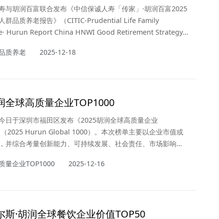
寿与胡润百富联合发布《中信保诚人寿「传家」·胡润百富2025
品质养老报告》（CITIC-Prudential Life Family
ce· Hurun Report China HNWI Good Retirement Strategy
（以下简称“报告”）。这份80页的报告旨在深入探究在国内经济转
品质养老
2025-12-18
地产市场深度调整、人口结构面临少子化与老龄化双重困境、
涌澎湃的时代背景下，中国高净值人群的结构、生活方式、消费
他们对于品质养老的认知、养老生活现状、养老规划的举措和
战的方式，从而为高净值人群制定合理的品质养老规划提供策
胡润全球高质量企业TOP1000
今日于深圳市福田区发布《2025胡润全球高质量企业
》（2025 Hurun Global 1000）。本次榜单主要以企业市值或
，并综合考量创新能力、可持续发展、社会责任、市场影响力
标，旨在甄选出全球价值最高的企业。上市公司市值按照2025
量企业TOP1000
2025-12-16
4日的收盘价计算，非上市公司估值参照同行业上市公司或最新一
进行估算。这是胡润研究院连续第二次发布该榜单。
希尔斯·胡润全球餐饮企业价值TOP50