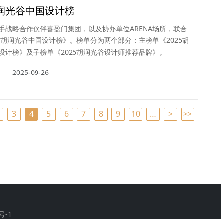
胡润光谷中国设计榜
手战略合作伙伴喜盈门集团，以及协办单位ARENA场所，联合
25胡润光谷中国设计榜》。榜单分为两个部分：主榜单《2025胡
设计榜》及子榜单《2025胡润光谷设计师推荐品牌》。
2025-09-26
3
4
5
6
7
8
9
10
…
>
>>
号-1