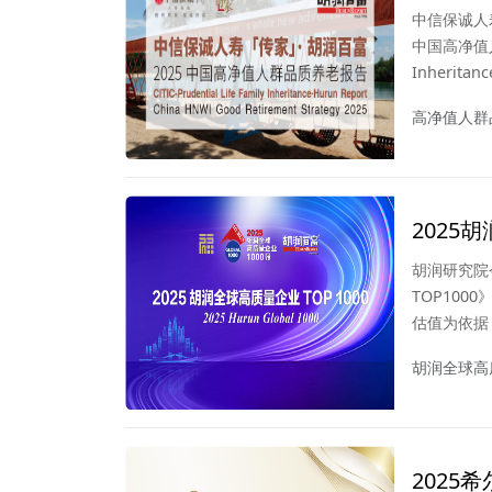
中信保诚人
中国高净值人群
Inheritan
2025）
高净值人群
型升级、房
AI浪潮汹
特点，以及
应对养老挑
2025
略参考。
胡润研究院
TOP1000
估值为依据
等多维度指
胡润全球高质
年11月1
轮融资情况
2025