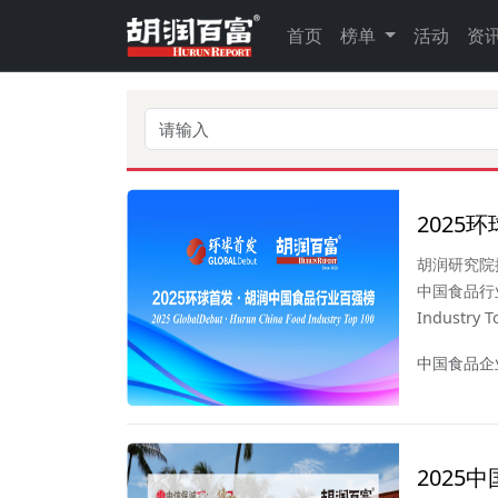
首页
榜单
活动
资
2025
胡润研究院
中国食品行业百强
Indust
2025年
中国食品企
根据最新一
业百强榜”
2025