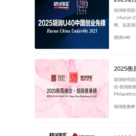
胡润研究院
（Hurun 
锋。这是胡
胡润U40
2025
胡润研究院
坊·胡润慈善榜
Philant
和股权捐赠
胡润慈善榜
榜单发布日
院连续第二