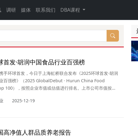
讯
调研
媒体
联系我们
DBA课程
环球首发·胡润中国食品行业百强榜
携手环球首发，今日于上海虹桥联合发布《2025环球首发·胡润
榜》（2025 GlobalDebut · Hurun China Food
ry Top 100），按照企业市值或估值进行排名。上市公司市值按照
10月31日的收盘价计算，非上市公司估值参考同行业上市公司或者
业
2025-12-19
轮融资情况进行估算。这是胡润研究院第五次发布“中国食品行
。
中国高净值人群品质养老报告