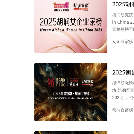
2025
胡润研究院今
in Chi
富榜总榜不
家个人财富
女企业家榜
20次发布
2025
胡润研究院
坊·胡润百富榜》
2025）。
财富计算截止
胡润百富榜