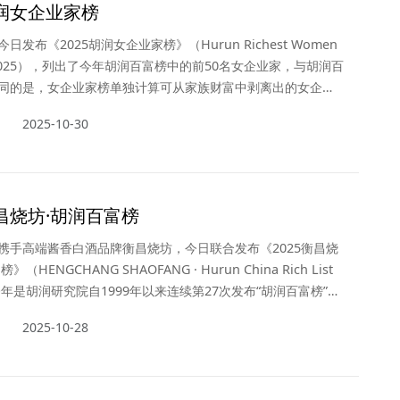
胡润女企业家榜
日发布《2025胡润女企业家榜》（Hurun Richest Women
na 2025），列出了今年胡润百富榜中的前50名女企业家，与胡润百
同的是，女企业家榜单独计算可从家族财富中剥离出的女企业
。财富计算截止日期为2025年9月1日。这是胡润研究院连续第
2025-10-30
此榜单。
衡昌烧坊·胡润百富榜
携手高端酱香白酒品牌衡昌烧坊，今日联合发布《2025衡昌烧
（HENGCHANG SHAOFANG · Hurun China Rich List
今年是胡润研究院自1999年以来连续第27次发布“胡润百富榜”，
日期为2025年9月1日。
2025-10-28