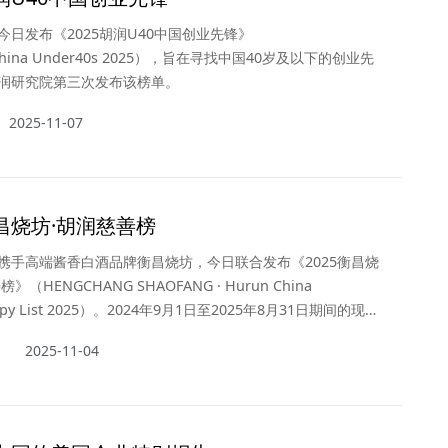
今日发布《2025胡润U40中国创业先锋》
China Under40s 2025），旨在寻找中国40岁及以下的创业先
润研究院第三次发布该榜单。
2025-11-07
衡昌烧坊·胡润慈善榜
携手高端酱香白酒品牌衡昌烧坊，今日联合发布《2025衡昌烧
》（HENGCHANG SHAOFANG · Hurun China
hropy List 2025）。2024年9月1日至2025年8月31日期间的现金
，以及有法律效力的承诺捐赠都统计在内。2025年8月31日至
2025-11-04
期间的1亿元以上大额捐赠，也计入本次统计。今年是胡润研究
十二次发布“胡润慈善榜”。