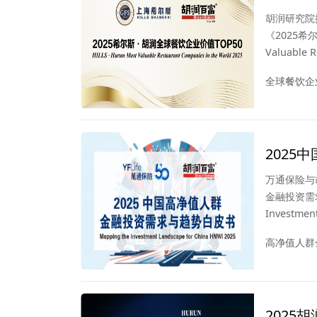
胡润研究院
《2025希尔
Valuable
或估值进行
全球餐饮企
市公司估值
胡润研究院
企业价值榜
202
万通保险与
金融投资需求与
Investme
书”）。白
高净值人群
建、金融机
2025