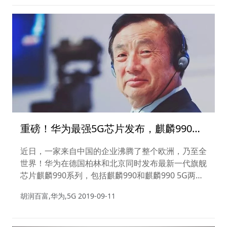
重磅！华为最强5G芯片发布，麒麟990系
列来了！
近日，一家来自中国的企业沸腾了整个欧洲，乃至全
世界！华为在德国柏林和北京同时发布最新一代旗舰
芯片麒麟990系列，包括麒麟990和麒麟990 5G两款
芯片。两款芯片在性能与能效、AI智慧算力及ISP拍
胡润百富,华为,5G
2019-09-11
摄能力等方面进行全方位升级。这标志着，华为在
5G和端侧AI两大领域同时实现了全球引领。