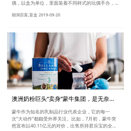
偶，以盒为单位，里面装着不同样式的玩偶手办，外
包装上不显示玩偶外观，在拆封前永远不知道里面是
胡润百富,盲盒
2019-09-20
什么，何时能集齐全套全凭运气。如果你以为，这种
玩偶只是小女生的普通收集爱好，那你就小瞧了它。
澳洲奶粉巨头“卖身”蒙牛集团，是无奈还
是重生？
蒙牛作为知名的乳制品行业代表企业，它的每一
次“大动作”都颇受外界关注。比如，7月初，蒙牛突
然宣布以40.11亿元的对价，出售所持君乐宝的全部