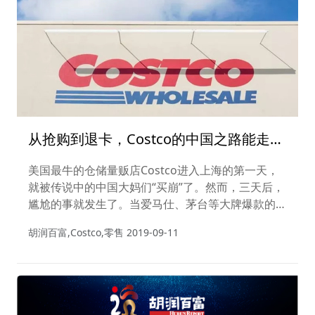
从抢购到退卡，Costco的中国之路能走多
远？
美国最牛的仓储量贩店Costco进入上海的第一天，
就被传说中的中国大妈们“买崩”了。然而，三天后，
尴尬的事就发生了。当爱马仕、茅台等大牌爆款的超
低价消失踪影后，Costco的会员们开始陆续加入到
胡润百富,Costco,零售
2019-09-11
退卡的浪潮中......