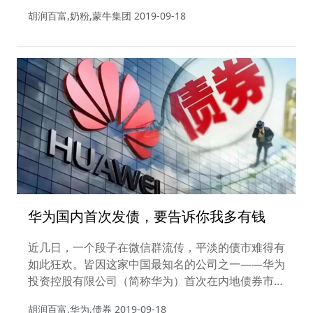
股权，这一决定让外界十分意外。随后，仅两个半月
胡润百富,奶粉,蒙牛集团
2019-09-18
的时间，蒙牛再次发布公告称，拟斥资约78.6亿港元
收购澳大利亚有机婴幼儿食品和配方奶粉企业贝拉
米，双方已在9月15日签署了协议。蒙牛不惜豪掷千
金，背后的算盘究竟是什么？
华为国内首次发债，要告诉你我多有钱
近几日，一个段子在微信群流传，平淡的债市难得有
如此狂欢。皆因这家中国最知名的公司之一——华为
投资控股有限公司（简称华为）首次在内地债券市场
发债。
胡润百富,华为,债券
2019-09-18