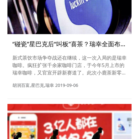
“碰瓷”星巴克后“叫板”喜茶？瑞幸全面布局
新式茶饮！
新式茶饮市场争夺战还在继续，这一次入局的是瑞幸
咖啡。疯狂扩张千余家咖啡门店，于今年5月上市的
瑞幸咖啡，又官宣开辟新赛道了。此次小鹿茶新零售
合伙人模式的推出，又能否成为瑞幸“扭亏为盈”的关
胡润百富,星巴克,瑞幸
2019-09-06
键节点？