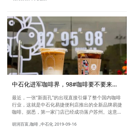
中石化进军咖啡界，98#咖啡要不要来一
杯？
最近，一张“新面孔”的出现直接引爆了整个国内咖啡
行业，这就是中石化易捷便利店推出的全新品牌易捷
咖啡。据悉，第一家门店已经成功落户苏州。这意味
着中石化正以加油站咖啡店的形式正式入局咖啡市
胡润百富,咖啡 ,中石化
2019-09-16
场，也将进一步加剧了咖啡市场的竞争态势。