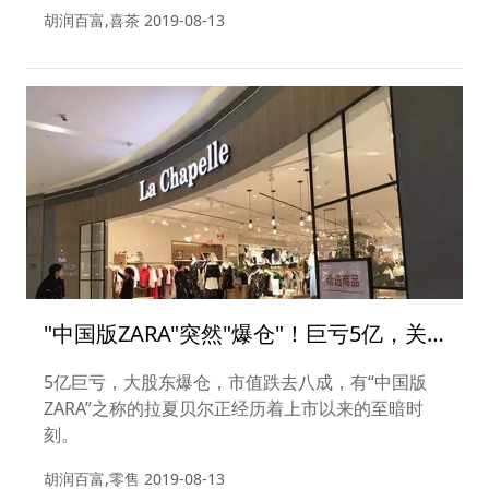
口……这家神奇的奶茶店已经开始它的第三轮融资。
胡润百富,喜茶
2019-08-13
"中国版ZARA"突然"爆仓"！巨亏5亿，关
店2400多家！
5亿巨亏，大股东爆仓，市值跌去八成，有“中国版
ZARA”之称的拉夏贝尔正经历着上市以来的至暗时
刻。
胡润百富,零售
2019-08-13