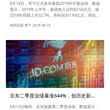
8月14日，李宁正式发布集团2019年中期业绩。数据
显示，2019年上半年，集团收入达到62.55亿元，较
2018年同期上升32.7%，净利润为7.95亿元，同比上
升196.0% ，即便扣除持有红双喜股权的一次性损
胡润百富,李宁
2019-08-16
益，净利润依然高达5.61亿元。
京东二季度业绩暴涨644%，创历史新
高！
8月13日晚间，京东披露第二季度业绩。数据显示，