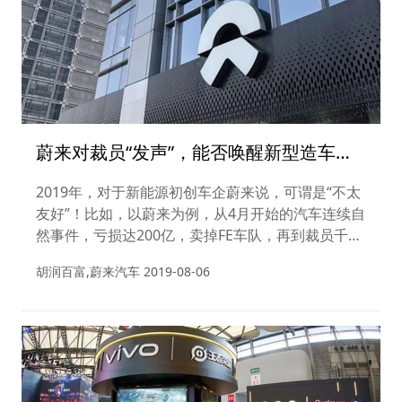
蔚来对裁员“发声”，能否唤醒新型造车业
的未来？
2019年，对于新能源初创车企蔚来说，可谓是“不太
友好”！比如，以蔚来为例，从4月开始的汽车连续自
然事件，亏损达200亿，卖掉FE车队，再到裁员千
人。这些，都给这个满载希望的初创企业带来了沉重
胡润百富,蔚来汽车
2019-08-06
打击。种种负面事件的叠加，蔚来开始按奈不住。8
月1日，蔚来汽车总裁秦力洪对裁员风波进行了正面
回应。