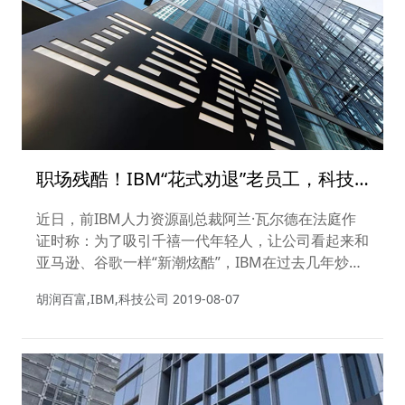
职场残酷！IBM“花式劝退”老员工，科技
公司最好的时代过去了吗？
近日，前IBM人力资源副总裁阿兰·瓦尔德在法庭作
证时称：为了吸引千禧一代年轻人，让公司看起来和
亚马逊、谷歌一样“新潮炫酷”，IBM在过去几年炒掉
的员工数量可能高达10万人。IBM因为涉嫌绕开法律
胡润百富,IBM,科技公司
2019-08-07
进行年龄歧视，目前面临多起诉讼。从曼哈顿、加州
到宾夕法尼亚和德州，都有被IBM裁掉的前员工发起
民事诉讼。