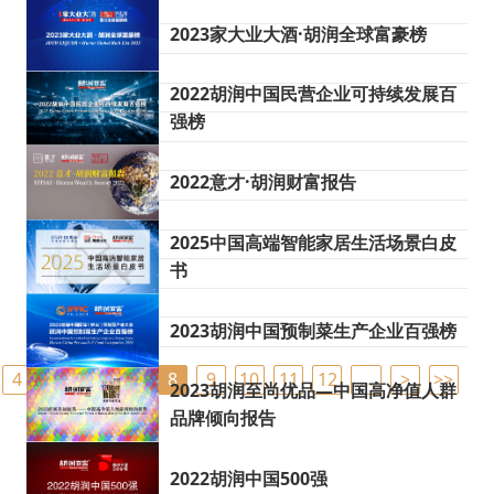
2023家大业大酒·胡润全球富豪榜
2022胡润中国民营企业可持续发展百
强榜
2022意才·胡润财富报告
2025中国高端智能家居生活场景白皮
书
2023胡润中国预制菜生产企业百强榜
4
5
6
7
8
9
10
11
12
…
>
>>
2023胡润至尚优品—中国高净值人群
品牌倾向报告
2022胡润中国500强