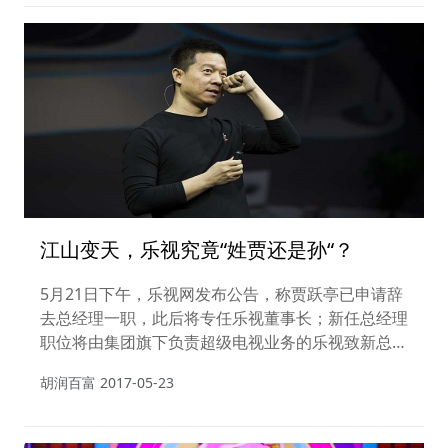
江山变天，乐视究竟“姓贾还是孙“？
5月21日下午，乐视网发布公告，称贾跃亭已申请辞
去总经理一职，此后将专任乐视董事长；新任总经理
职位将由集团旗下负责超级电视业务的乐视致新总裁
梁军接替。此外，原乐视网财务总监杨丽杰辞职，由
胡润百富
2017-05-23
张巍担任。。随着乐视网高管层面的变动，加之孙宏
斌的入局，一直强调生态化反的乐视控股未来发展究
竟如何？