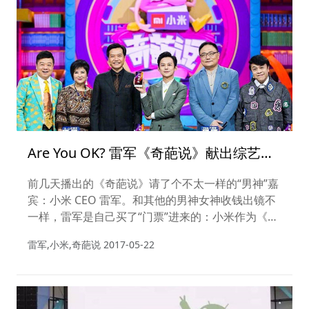
Are You OK? 雷军《奇葩说》献出综艺首
秀，不但狂砸1.4 亿冠名赞助费，还表示
前几天播出的《奇葩说》请了个不太一样的“男神”嘉
下一季要涨价？！
宾：小米 CEO 雷军。和其他的男神女神收钱出镜不
一样，雷军是自己买了“门票”进来的：小米作为《奇
葩说》第四季的冠名赞助商砸了破亿的赞助费（据传
雷军,小米,奇葩说
2017-05-22
该数字是 1.4 亿元）。雷军还在节目中表示之后的赞
助费还会涨价。何炅在节目里亲切地喊雷军金主“干
爹”。