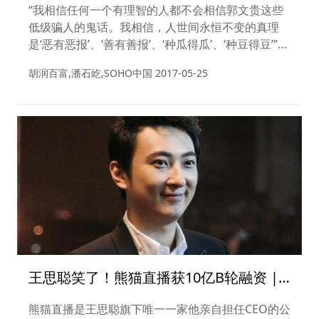
智的人都不会相信郭文贵这些低级骗人的
“我相信任何一个有理智的人都不会相信郭文贵这些
鬼话
低级骗人的鬼话。我相信，人世间永恒不变的真理
是‘恶有恶报’、‘善有善报’、‘种瓜得瓜’、‘种豆得豆’”。
——潘石屹
胡润百富,潘石屹,SOHO中国
2017-05-25
王思聪笑了！熊猫直播获10亿B轮融资 |
直播圈从爆发到洗牌
熊猫直播是王思聪旗下唯一一家他亲自担任CEO的公