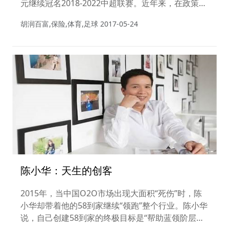
元继续冠名2018-2022中超联赛。近年来，在政策的
鼓励下，各路资本以不同的方式介入足球产业，而金
胡润百富,保险,体育,足球
2017-05-24
融业和足球产业的结合也成为市场热议的风口之
一。“金融+足球”究竟有哪些玩法?未来前景如何?
陈小华：天生的创客
2015年，当中国O2O市场出现大面积“死伤”时，陈
小华却带着他的58到家继续“领跑”整个行业。陈小华
说，自己创建58到家的终极目标是“帮助蓝领阶层找