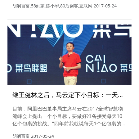
到适合的工作”，他希望有朝一日回到中国大部分农
胡润百富,58到家,陈小华,80后创客,互联网
2017-05-24
村时，他能比马云还受欢迎。
继王健林之后，马云定下小目标：一天十
个亿！
目前，阿里巴巴董事局主席马云在2017全球智慧物
流峰会上提出一个小目标，要做好准备接受每天10
亿个包裹的挑战。“四年前我就说每天1个亿包裹的时
代很快就要到来，但当时大家觉得不可想象，然而我
胡润百富
2017-05-24
们很快就会面临每天10亿个包裹的挑战，5到8年就