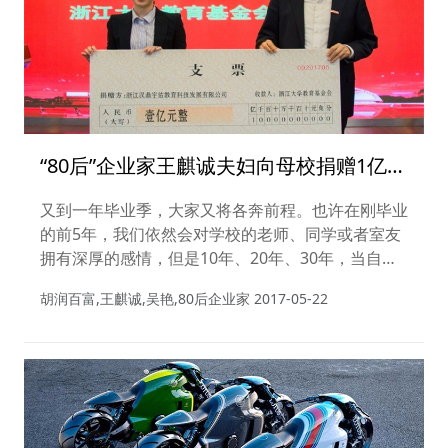
“80后”企业家王麒诚夫妇向母校捐赠1亿，
愿归来仍是鲜衣怒马
又到一年毕业季，大家又将各奔前程。也许在刚毕业
的前5年，我们依然会对学校的老师、同学或者室友
拥有深厚的感情，但是10年、20年、30年，当自己
在某个领域获得不少成就甚至是飞黄腾达的时候，还
胡润百富,王麒诚,吴艳,80后企业家
2017-05-22
有多少人会记得同窗同室的同学？又有多少人会回母
校看看，为母校做些什么？