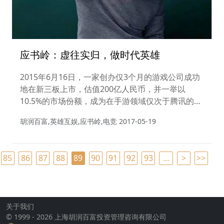
应书岭：虚往实归，做时代英雄
2015年6月16日，一家创办仅3个月的游戏公司成功
地在新三板上市，估值200亿人民币，并一举以
10.5%的市场份额，成为在手游领域仅次于腾讯的移
动电竞手游研发商。这家公司在创始之初便得到了红
胡润百富,英雄互娱,应书岭,电竞
2017-05-19
杉资本、真格基金这两家国内VC，以及由华兴资本
发起的基金华晟资本的联合投资，同时，沈南鹏、徐
小平、包凡几位大佬均进入公司董事会监事会，为其
85
86
87
88
89
90
91
92
93
…
>
>>
背书。莉莉丝的创始人王信文、“国民老公”王思聪也
进入监事会……
关于我们
© 1999 - 2026 上海胡润百富投资管理咨询有限公司