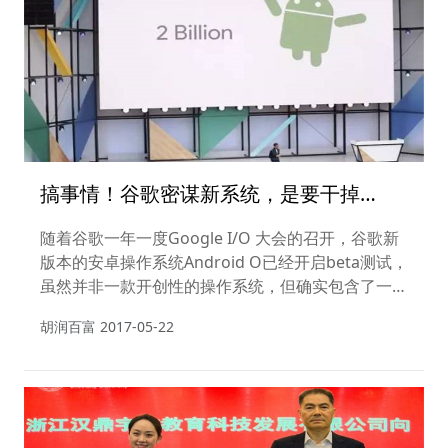
搞事情！谷歌密谋新系统，是要干掉
Android吗？
随着谷歌一年一度Google I/O 大会的召开，谷歌新
版本的安卓操作系统Android O已经开启beta测试，
虽然并非一款开创性的操作系统，但确实包含了一些
关键升级。然而，从去年起就一直流传着谷歌正在开
胡润百富
2017-05-22
发一款名为“Fuchsia”的全新操作系统的消息，甚至
有媒体做出大胆预测称，谷歌研发新系统的目的是打
算用它来取代碎片化严重的Android系统。事实果真
如此吗，谷歌是否在下一盘更大的棋？