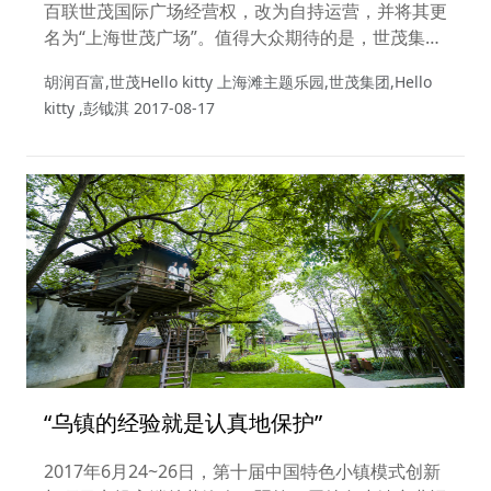
百联世茂国际广场经营权，改为自持运营，并将其更
名为“上海世茂广场”。值得大众期待的是，世茂集
团“大手笔”地引进国际上最知名的 IP 之一、粉丝群
胡润百富,世茂Hello kitty 上海滩主题乐园,世茂集团,Hello
体跨越各个年龄层的 Hello kitty，打造国内唯一拥有
kitty ,彭钺淇
2017-08-17
官方版权的室内主题乐园——世茂 Hello kitty 上海
滩主题乐园。
“乌镇的经验就是认真地保护”
2017年6月24~26日，第十届中国特色小镇模式创新