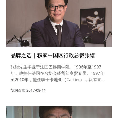
品牌之选 | 积家中国区行政总裁张锴
张锴先生毕业于法国巴黎商学院。1996年至1997
年，他担任法国在台协会经贸部商贸专员。1997年
至2010年，他任职于卡地亚（Cartier），从零售市
场部门直到中国区业务总监。2010年至今，他担任
胡润百富
2017-08-11
积家（Jaeger‑LeCoultre）中国区行政总裁。张锴先
生自幼在法国长大，受欧洲文化熏陶，对根植于欧洲
文化的品牌积家深爱有加。