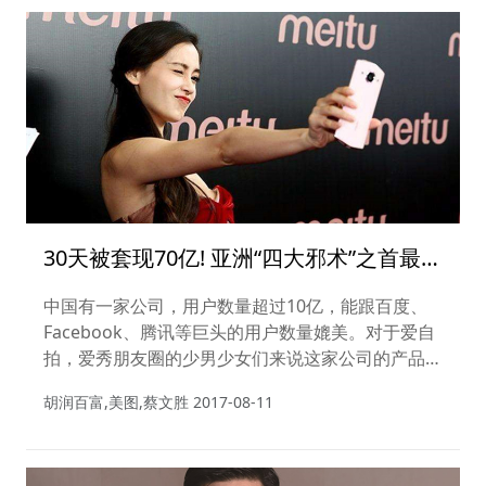
30天被套现70亿! 亚洲“四大邪术”之首最近
处境有点难......
中国有一家公司，用户数量超过10亿，能跟百度、
Facebook、腾讯等巨头的用户数量媲美。对于爱自
拍，爱秀朋友圈的少男少女们来说这家公司的产品简
直是生活必需品，被网友戏称为“亚洲四大邪术之
胡润百富,美图,蔡文胜
2017-08-11
一”。但是坐拥11亿用户，这家公司竟然从来都没有
盈利过，如今30天内被股东套现70亿，成了一些人
的“提款机”......