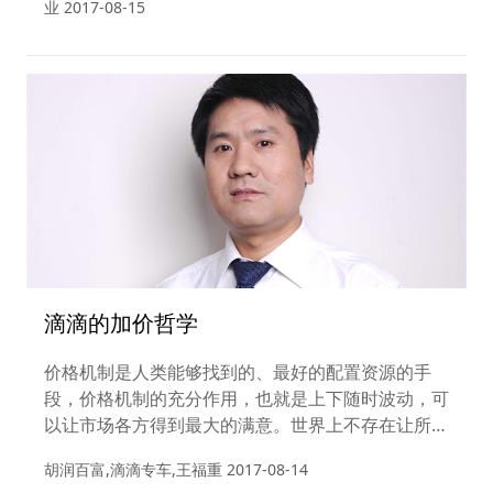
业
2017-08-15
内地产企业，提供了近距离观察与学习的机会，标志
着中国主题乐园行业进入“西学东渐，洋为中用”的全
新时代。
滴滴的加价哲学
价格机制是人类能够找到的、最好的配置资源的手
段，价格机制的充分作用，也就是上下随时波动，可
以让市场各方得到最大的满意。世界上不存在让所有
人百分之百满意的事情，而最接近这个理想状态的东
胡润百富,滴滴专车,王福重
2017-08-14
西，非市场莫属，非商业行为莫属。