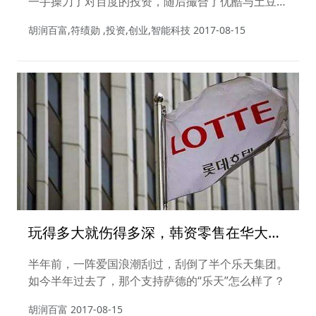
一手操刀了对百度的投资，随后撮合了优酷与土豆的
合并、投资美丽说、途家、去哪儿、滴滴打车等等当
胡润百富,符绩勋 ,投资,创业,智能科技
2017-08-15
今炙手可热的企业。
玩得多大就伤得多深，韩资零售在华大溃
败，乐天只能撑到月底......
半年前，一阵爱国浪潮刮过，刮倒了半个乐天集团。
如今半年过去了，那个支持萨德的“乐天”怎么样了？
胡润百富
2017-08-15