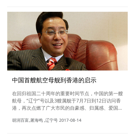
中国首艘航空母舰到香港的启示
在回归祖国二十周年的重要时间节点，中国的第一艘
航母，“辽宁”号以及3艘属舰于7月7日到12日访问香
港，再次点燃了广大市民的自豪感、归属感、爱国
情。多年后，当我们回首，或许“辽宁号”驶入香港只
胡润百富,屠海鸣 ,辽宁号
2017-08-14
是一个小事件，但背后透射出的中国实力、香港优
势、“一国两制”的无穷魅力，却值得长久回味。