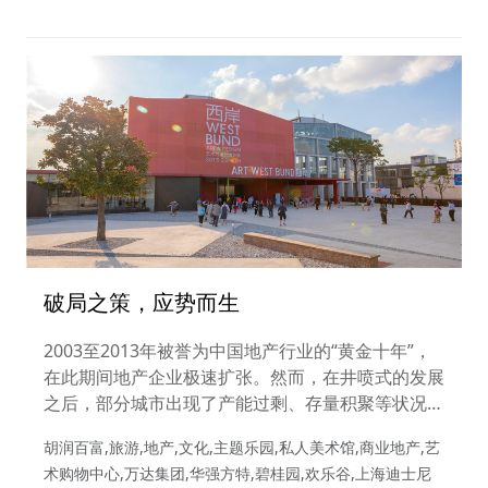
破局之策，应势而生
2003至2013年被誉为中国地产行业的“黄金十年”，
在此期间地产企业极速扩张。然而，在井喷式的发展
之后，部分城市出现了产能过剩、存量积聚等状况。
商业地产的颓势更使得中国的地产行业不得不进行迭
胡润百富,旅游,地产,文化,主题乐园,私人美术馆,商业地产,艺
代与颠覆。而此时，在“双创”时代下备受瞩目的文化
术购物中心,万达集团,华强方特,碧桂园,欢乐谷,上海迪士尼
旅游与艺术创意产业蓬勃发展，为众多地产企业献上