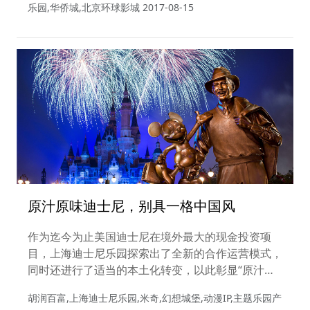
乐园,华侨城,北京环球影城
2017-08-15
了一条“破局之策”。如今，以文旅和艺术创意为主
题，以商业地产作为载体的复合型地产，已成为了中
国地产业的“新风口”。
原汁原味迪士尼，别具一格中国风
作为迄今为止美国迪士尼在境外最大的现金投资项
目，上海迪士尼乐园探索出了全新的合作运营模式，
同时还进行了适当的本土化转变，以此彰显“原汁原
味迪士尼，别具一格中国风”的独特理念。上海迪士
胡润百富,上海迪士尼乐园,米奇,幻想城堡,动漫IP,主题乐园产
尼的建成，还为众多准备或已投资建设主题乐园的国